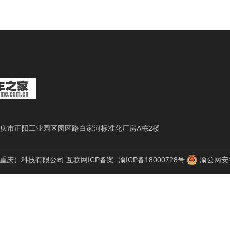
庆市正阳工业园区园区路白家河标准化厂房A栋2楼
 微讲（重庆）科技有限公司 互联网ICP备案:
渝ICP备18000728号
渝公网安备 