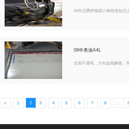
09年迈腾闭锁器六根线剪短怎
09年奥迪A4L
仪表不通电，方向盘能解锁。车
«
1
2
3
4
5
6
7
8
...