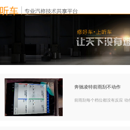
奔驰凌特前雨刮不动作
前雨刮每个档位都没有反应 动