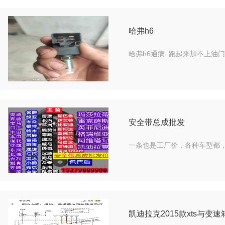
哈弗h6
哈弗h6通病. 跑起来加不上油
安全带总成批发
一条也是工厂价，各种车型都️
凯迪拉克2015款xts与变