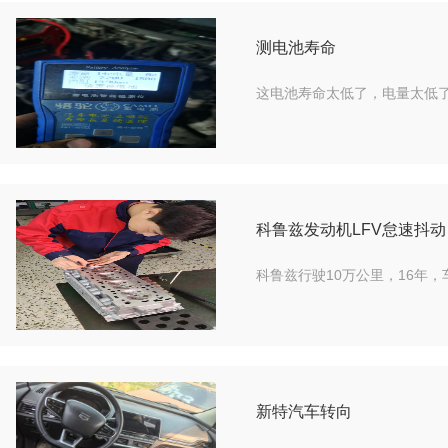
测电池寿命
这电池寿命太低了，电量太低
科鲁兹发动机LFV怠速抖
科鲁兹行驶10万公里，16年，
新特汽车转向