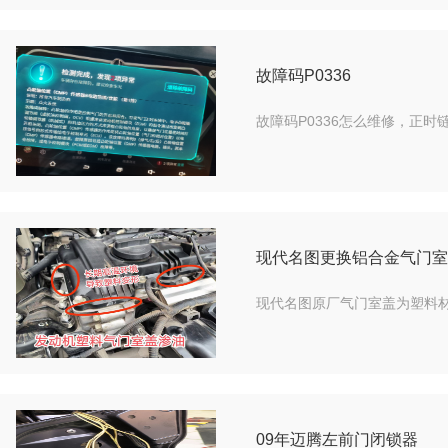
故障码P0336
故障码P0336怎么维修，正
现代名图更换铝合金气门室
现代名图原厂气门室盖为塑料材
09年迈腾左前门闭锁器